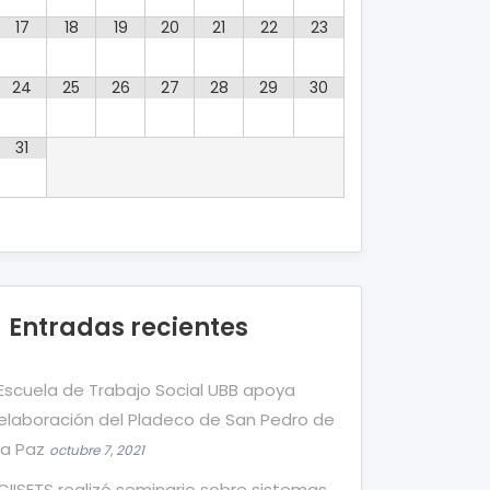
17
18
19
20
21
22
23
24
25
26
27
28
29
30
31
Entradas recientes
Escuela de Trabajo Social UBB apoya
elaboración del Pladeco de San Pedro de
la Paz
octubre 7, 2021
CIISETS realizó seminario sobre sistemas