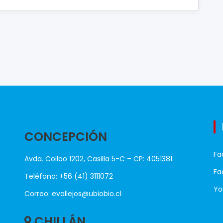
CONCEPCIÓN
Fa
Avda. Collao 1202, Casilla 5-C – CP: 4051381.
Fa
Teléfono: +56 (41) 3111072
Yo
Correo: evallejos@ubiobio.cl
CHILLÁN