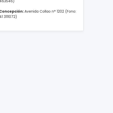
463546)
Concepción:
Avenida Collao n° 1202 (Fono:
41 3111072)