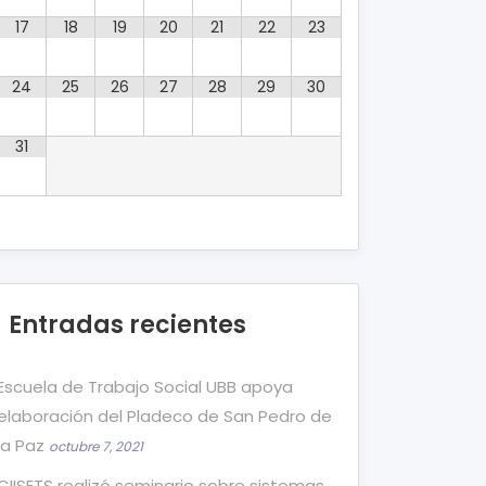
17
18
19
20
21
22
23
24
25
26
27
28
29
30
31
Entradas recientes
Escuela de Trabajo Social UBB apoya
elaboración del Pladeco de San Pedro de
la Paz
octubre 7, 2021
CIISETS realizó seminario sobre sistemas