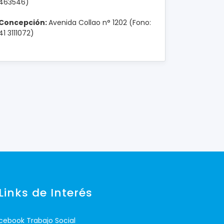
463546)
Concepción:
Avenida Collao n° 1202 (Fono:
41 3111072)
Links de Interés
cebook Trabajo Social